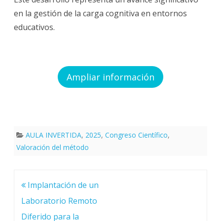
en la gestión de la carga cognitiva en entornos
el
educativos.
aprendizaje
Ampliar información
AULA INVERTIDA
,
2025
,
Congreso Científico
,
Valoración del método
Navegación
Implantación de un
de
entradas
Laboratorio Remoto
Diferido para la