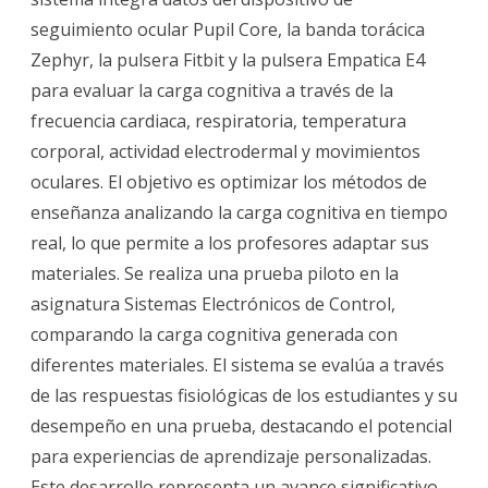
seguimiento ocular Pupil Core, la banda torácica
de
Zephyr, la pulsera Fitbit y la pulsera Empatica E4
un
para evaluar la carga cognitiva a través de la
sistema
frecuencia cardiaca, respiratoria, temperatura
de
corporal, actividad electrodermal y movimientos
oculares. El objetivo es optimizar los métodos de
monitorización
enseñanza analizando la carga cognitiva en tiempo
de
real, lo que permite a los profesores adaptar sus
la
materiales. Se realiza una prueba piloto en la
carga
asignatura Sistemas Electrónicos de Control,
comparando la carga cognitiva generada con
cognitiva
diferentes materiales. El sistema se evalúa a través
en
de las respuestas fisiológicas de los estudiantes y su
tiempo
desempeño en una prueba, destacando el potencial
real
para experiencias de aprendizaje personalizadas.
Este desarrollo representa un avance significativo
para