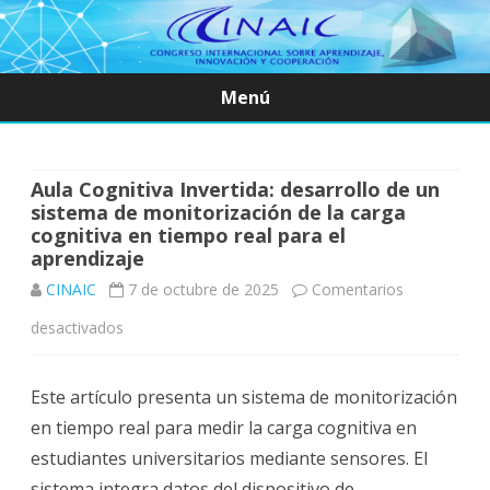
Menú
Saltar
contenido
Aula Cognitiva Invertida: desarrollo de un
sistema de monitorización de la carga
cognitiva en tiempo real para el
aprendizaje
CINAIC
7 de octubre de 2025
Comentarios
en
desactivados
Aula
Este artículo presenta un sistema de monitorización
Cognitiva
en tiempo real para medir la carga cognitiva en
Invertida:
estudiantes universitarios mediante sensores. El
desarrollo
sistema integra datos del dispositivo de