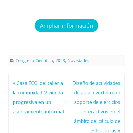
Ampliar información
Congreso Científico
,
2023
,
Novedades
Navegación
Casa ECO: del taller a
Diseño de actividades
de
entradas
la comunidad. Vivienda
de aula invertida con
progresiva en un
soporte de ejercicios
asentamiento informal
interactivos en el
ámbito del cálculo de
estructuras