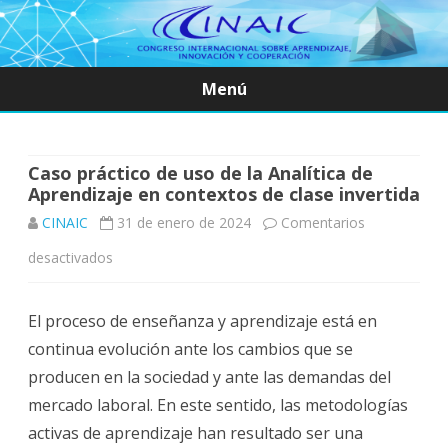
Menú
Saltar
contenido
Caso práctico de uso de la Analítica de
Aprendizaje en contextos de clase invertida
CINAIC
31 de enero de 2024
Comentarios
en
desactivados
Caso
El proceso de enseñanza y aprendizaje está en
práctico
continua evolución ante los cambios que se
de
producen en la sociedad y ante las demandas del
uso
mercado laboral. En este sentido, las metodologías
activas de aprendizaje han resultado ser una
de